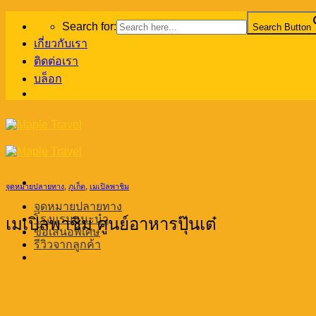
Skip
Search for:
Search Button
to
content
เกี่ยวกับเรา
ติดต่อเรา
บล็อก
จุดหมายปลายทาง
,
ภูเก็ต
,
เมเปิลพาชิม
จุดหมายปลายทาง
โรงแรมแนะนำ
เมเปิลพาชิม ศูนย์อาหารปุ๊นเต๋
ข้อเสนอพิเศษ
รีวิวจากลูกค้า