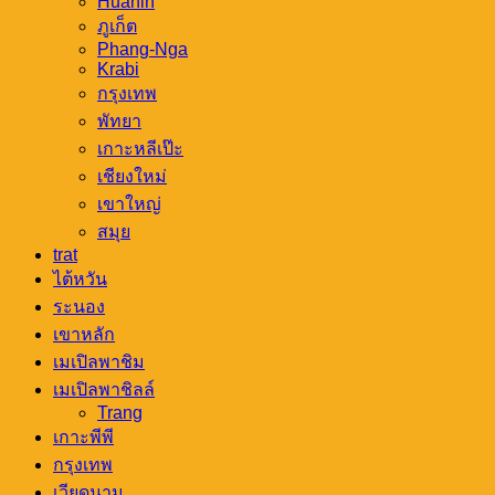
Huahin
ภูเก็ต
Phang-Nga
Krabi
กรุงเทพ
พัทยา
เกาะหลีเป๊ะ
เชียงใหม่
เขาใหญ่
สมุย
trat
ไต้หวัน
ระนอง
เขาหลัก
เมเปิลพาชิม
เมเปิลพาชิลล์
Trang
เกาะพีพี
กรุงเทพ
เวียดนาม