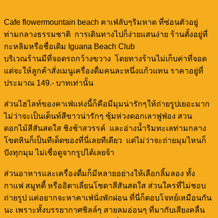
Cafe flowermountain beach คาเฟ่ลับๆริมหาด ที่ซ่อนตัวอยู่
ท่ามกลางธรรมชาติ การเดินทางไปก็ง่ายแสนง่าย ร้านตั้งอยู่ที่
กะหลิมหรือชื่อเดิม Iguana Beach Club
บริเวณร้านมีที่จอดรถกว้างขวาง โดยทางร้านไม่เก็บค่าที่จอด
แต่จะให้ลูกค้าสั่งเมนูเครื่องดื่มคนละหนึ่งแก้วแทน ราคาอยู่ที่
ประมาณ 149.- บาทเท่านั้น
ส่วนไฮไลท์ของคาเฟ่แห่งนี้ก็คือมีมุมน่ารักๆให้ถ่ายรูปเยอะมาก
ไม่ว่าจะเป็นเต็นท์สีขาวน่ารักๆ ซุ้มห่วงดอกเลาฟูฟ่อง สวน
ดอกไม้สีสันสดใส ชิงช้าสวรรค์ และอ่างน้ำริมทะเลท่ามกลาง
โขดหินก็เป็นทีเด็ดของที่นี่เลยทีเดียว แต่ไม่ว่าจะถ่ายมุมไหนก็
ปังทุกมุม ไม่เชื่อดูจากรูปได้เลยจ้า
ส่วนอาหารและเครื่องดื่มก็มีหลายอย่างให้เลือกลิ้มลอง ทั้ง
กาแฟ สมูทตี้ หรืออิตาเลี่ยนโซดาสีสันสดใส ส่วนใครที่ไม่ชอบ
ถ่ายรูป แค่อยากจะหาคาเฟ่นั่งพักผ่อน ที่นี่ก็ตอบโจทย์เหมือนกัน
นะ เพราะทั้งบรรยากาศชิลล์ๆ สายลมอ่อนๆ ที่มากับเสียงคลื่น