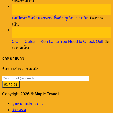
บน
ปิดความเห็น
NEED
Discover
08
to
Old
Stay
ธ.ค.
Town
at
เมเปิลพาชิมร้านอาหารเด็ดดัง ภูเก็ต เขาหลัก
ปิดความ
vibes
Cassia
บน
through
เห็น
Phuket!
a
27
เม
creative
พ.ย.
เปิล
workshop
5 Chill Cafés in Koh Lanta You Need to Check Out!
ปิด
พา
บน
ความเห็น
ชิม
5
ร้าน
Chill
จดหมายข่าว
อาหาร
Cafés
in
เด็ด
รับข่าวสารจากเมเปิล
Koh
ดัง
Lanta
You
ภูเก็ต
Need
เขา
to
หลัก
Check
Copyright 2026 ©
Maple Travel
Out!
จุดหมายปลายทาง
โรงแรม