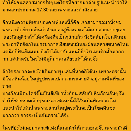
ทำให้ผ่อนคลายมากจริงๆ แต่ใครที่อยากมาถ่ายรูปแนะนำว่าให้
มาตอนประมาณ 17:30 เลย เพราะแสงกำลังสวย
อีกหนึ่งความพิเศษของคาเฟ่แห่งนี้ก็คือ เราสามารถมานั่งชม
พระอาทิตย์ยามเย็นกำลังตกลงสู่ท้องทะเลได้แบบสวยมากๆเลย
ลองนึกดูสิว่าถ้าได้เครื่องดื่มเย็นๆสักแก้ว นั่งชิลล์บนโขนหินชม
พระอาทิตย์ตกในบรรยากาศเงียบสงบมันจะผ่อนคลายขนาดไหน
แค่นึกก็ฟินลืมมมม ยิ่งถ้าได้มากับแฟนก็ยิ่งโรแมนติกมั๊กมากก
กก แต่สำหรับใครไม่มีคู่ก็มาคนเดียวเก๋ๆได้นะจ๊ะ
ถ้าใครอยากจะลงไปเดินถ่ายรูปเล่นที่หาดก็ได้นะ เพราะตรงนั้น
มีโขดหินน้อยใหญ่รูปทรงแปลกตากระจายตัวอยู่ตามพื้นที่ของ
หาด
บางก้อนมีตะไคร่ขึ้นเป็นสีเขียวทั้งก้อน สลับกับหินก้อนอื่นๆ จึง
ทำให้ชายหาดเล็กๆ ของคาเฟ่แห่งนี้มีสีสันเป็นพิเศษ แต่ไม่
แนะนำให้เล่นน้ำเพราะส่วนใหญ่ตรงนั้นจะเป็นโขดหินซะ
มากกว่า อาจจะเป็นอันตรายได้จ้ะ
ใครที่ยังไม่เคยมาคาเฟ่แห่งนี้แนะนำให้มาเลยนะจ๊ะ เพราะมันดี