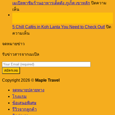
at
เมเปิลพาชิมร้านอาหารเด็ดดัง ภูเก็ต เขาหลัก
ปิดความ
vibes
Cassia
บน
through
เห็น
Phuket!
a
27
เม
creative
พ.ย.
เปิล
workshop
5 Chill Cafés in Koh Lanta You Need to Check Out!
ปิด
พา
บน
ความเห็น
ชิม
5
ร้าน
Chill
จดหมายข่าว
อาหาร
Cafés
in
เด็ด
รับข่าวสารจากเมเปิล
Koh
ดัง
Lanta
You
ภูเก็ต
Need
เขา
to
หลัก
Check
Copyright 2026 ©
Maple Travel
Out!
จุดหมายปลายทาง
โรงแรม
ข้อเสนอพิเศษ
รีวิวจากลูกค้า