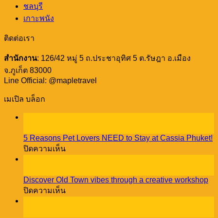
ชลบุรี
เกาะพนัง
ติดต่อเรา
สำนักงาน
: 126/42 หมู่ 5 ถ.ประชาอุทิศ 5 ต.รัษฎา อ.เมือง
จ.ภูเก็ต 83000
Line Official: @mapletravel
เมเปิล บล็อก
23
ธ.ค.
5 Reasons Pet Lovers NEED to Stay at Cassia Phuket!
บน
ปิดความเห็น
5
18
Reasons
ธ.ค.
Pet
Discover Old Town vibes through a creative workshop
Lovers
บน
ปิดความเห็น
NEED
Discover
08
to
Old
Stay
ธ.ค.
Town