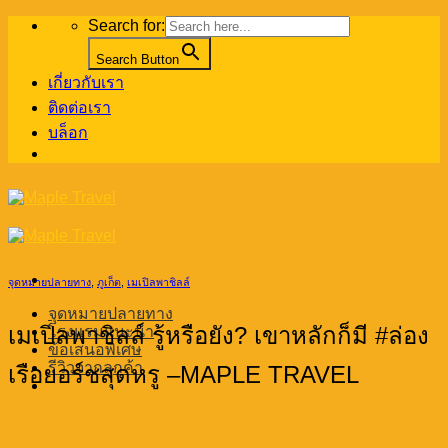
Skip
Search for:
to
content
Search Button
เกี่ยวกับเรา
ติดต่อเรา
บล็อก
จุดหมายปลายทาง
,
ภูเก็ต
,
เมเปิลพาชิลล์
จุดหมายปลายทาง
เมเปิลพาชิลล์ รู้หรือยัง? เขาหลักก็มี #ล่อง
โรงแรมแนะนำ
ข้อเสนอพิเศษ
รีวิวจากลูกค้า
เรือยอร์ชสุดหรู –MAPLE TRAVEL