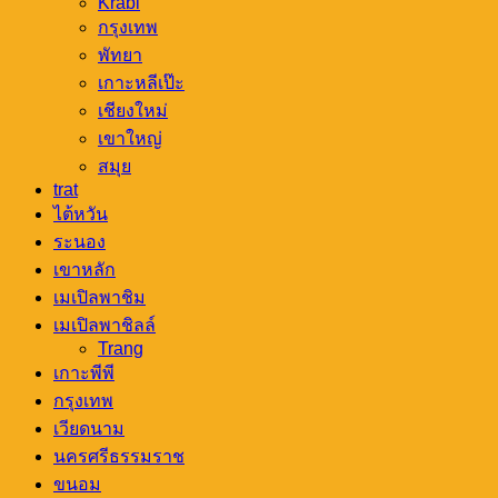
Krabi
กรุงเทพ
พัทยา
เกาะหลีเป๊ะ
เชียงใหม่
เขาใหญ่
สมุย
trat
ไต้หวัน
ระนอง
เขาหลัก
เมเปิลพาชิม
เมเปิลพาชิลล์
Trang
เกาะพีพี
กรุงเทพ
เวียดนาม
นครศรีธรรมราช
ขนอม