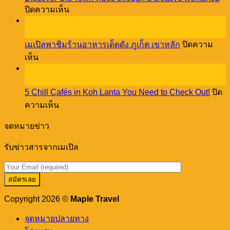
Lovers
บน
ปิดความเห็น
NEED
Discover
08
to
Old
Stay
ธ.ค.
Town
at
เมเปิลพาชิมร้านอาหารเด็ดดัง ภูเก็ต เขาหลัก
ปิดความ
vibes
Cassia
บน
through
เห็น
Phuket!
a
27
เม
creative
พ.ย.
เปิล
workshop
5 Chill Cafés in Koh Lanta You Need to Check Out!
ปิด
พา
บน
ความเห็น
ชิม
5
ร้าน
Chill
จดหมายข่าว
อาหาร
Cafés
in
เด็ด
รับข่าวสารจากเมเปิล
Koh
ดัง
Lanta
You
ภูเก็ต
Need
เขา
to
หลัก
Check
Copyright 2026 ©
Maple Travel
Out!
จุดหมายปลายทาง