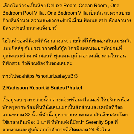
เลือกไม่ว่าจะเป็นห้อง Deluxe Room, Ocean Room , One
Bedroom Pool Villa , One Bedroom Villa เป็นต้น สะดวกสบาย
ด้วยสิ่งอำนวยความสะดวกระดับพี่เมี่ยม ฟิตเนส สปา ห้องอาหาร
มีสระว่ายน้ำกลางแจ้ง บาร์
ไฮไลท์ของที่นี่จะมีที่นั่งกลางสระว่ายน้ำที่ให้พักผ่อนกินลมชมวิว
แบบชิลล์ๆ กับบรรยากาศที่เก๋กู๊ด ใครมีแพลนจะมาพักผ่อนที่
ภูเก็ตแนะนำมาพักผ่อนที่ พูลแมน ภูเก็ต อาเคเดีย หาดในทอน
ที่พักสวย วิวดี จนต้องรีบจองเลยค่ะ
ทางไปจองhttps://shorturl.asia/yuBr3
2.Radisson Resort & Suites Phuket
ตั้งอยู่รอบ ๆ สระว่ายน้ำกลางแจ้งพร้อมสไลเดอร์ ให้บริการห้อง
พักหรูหราพร้อมพื้นที่นั่งเล่นแยกเป็นสัดส่วนและเคเบิลทีวีจอ
แบนขนาด 32 นิ้ว ที่พักนี้อยู่ห่างจากหาดกมลาอันเงียบสงบโดย
ใช้เวลาเดินเพียง 1 นาที ที่พักแห่งนี้มีสปา Serenity Spa ที่
สวยงามและศูนย์ออกกำลังกายที่เปิดตลอด 24 ชั่วโมง