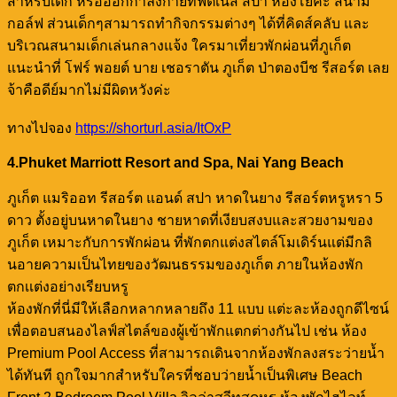
สำหรับเด็ก หรือออกกำลังกายที่ฟิตเนส สปา ห้องโยคะ สนาม
กอล์ฟ ส่วนเด็กๆสามารถทำกิจกรรมต่างๆ ได้ที่คิดส์คลับ และ
บริเวณสนามเด็กเล่นกลางแจ้ง ใครมาเที่ยวพักผ่อนที่ภูเก็ต
แนะนำที่ โฟร์ พอยต์ บาย เชอราตัน ภูเก็ต ป่าตองบีช รีสอร์ต เลย
จ้าคือดีย์มากไม่มีผิดหวังค่ะ
ทางไปจอง
https://shorturl.asia/ItOxP
4.Phuket Marriott Resort and Spa, Nai Yang Beach
ภูเก็ต แมริออท รีสอร์ต แอนด์ สปา หาดในยาง รีสอร์ตหรูหรา 5
ดาว ตั้งอยู่บนหาดในยาง ชายหาดที่เงียบสงบและสวยงามของ
ภูเก็ต เหมาะกับการพักผ่อน ที่พักตกแต่งสไตล์โมเดิร์นแต่มีกลิ
นอายความเป็นไทยของวัฒนธรรมของภูเก็ต ภายในห้องพัก
ตกเเต่งอย่างเรียบหรู
ห้องพักที่นี่มีให้เลือกหลากหลายถึง 11 แบบ แต่ะละห้องถูกดีไซน์
เพื่อตอบสนองไลฟ์สไตล์ของผู้เข้าพักแตกต่างกันไป เช่น ห้อง
Premium Pool Access ที่สามารถเดินจากห้องพักลงสระว่ายน้ำ
ได้ทันที ถูกใจมากสำหรับใครที่ชอบว่ายน้ำเป็นพิเศษ Beach