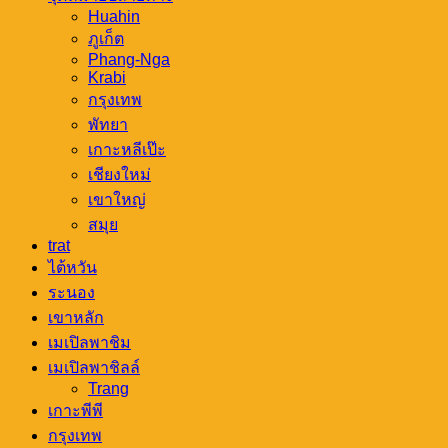
Huahin
ภูเก็ต
Phang-Nga
Krabi
กรุงเทพ
พัทยา
เกาะหลีเป๊ะ
เชียงใหม่
เขาใหญ่
สมุย
trat
ไต้หวัน
ระนอง
เขาหลัก
เมเปิลพาชิม
เมเปิลพาชิลล์
Trang
เกาะพีพี
กรุงเทพ