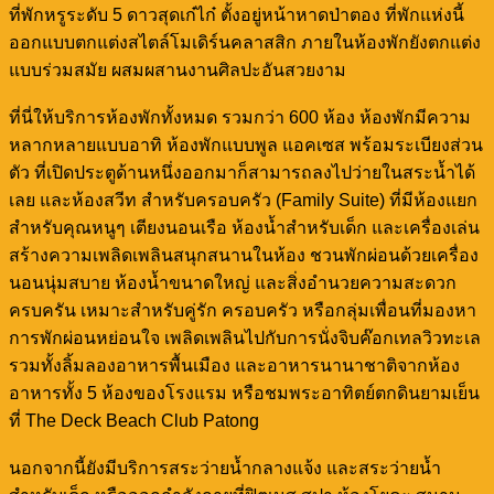
ที่พักหรูระดับ 5 ดาวสุดเก๋ไก๋ ตั้งอยู่หน้าหาดป่าตอง ที่พักแห่งนี้
ออกแบบตกแต่งสไตล์โมเดิร์นคลาสสิก ภายในห้องพักยังตกแต่ง
แบบร่วมสมัย ผสมผสานงานศิลปะอันสวยงาม
ที่นี่ให้บริการห้องพักทั้งหมด รวมกว่า 600 ห้อง ห้องพักมีความ
หลากหลายแบบอาทิ ห้องพักแบบพูล แอคเซส พร้อมระเบียงส่วน
ตัว ที่เปิดประตูด้านหนึ่งออกมาก็สามารถลงไปว่ายในสระน้ำได้
เลย และห้องสวีท สำหรับครอบครัว (Family Suite) ที่มีห้องแยก
สำหรับคุณหนูๆ เตียงนอนเรือ ห้องน้ำสำหรับเด็ก และเครื่องเล่น
สร้างความเพลิดเพลินสนุกสนานในห้อง ชวนพักผ่อนด้วยเครื่อง
นอนนุ่มสบาย ห้องน้ำขนาดใหญ่ และสิ่งอำนวยความสะดวก
ครบครัน เหมาะสำหรับคู่รัก ครอบครัว หรือกลุ่มเพื่อนที่มองหา
การพักผ่อนหย่อนใจ เพลิดเพลินไปกับการนั่งจิบค๊อกเทลวิวทะเล
รวมทั้งลิ้มลองอาหารพื้นเมือง และอาหารนานาชาติจากห้อง
อาหารทั้ง 5 ห้องของโรงแรม หรือชมพระอาทิตย์ตกดินยามเย็น
ที่ The Deck Beach Club Patong
นอกจากนี้ยังมีบริการสระว่ายน้ำกลางแจ้ง และสระว่ายน้ำ