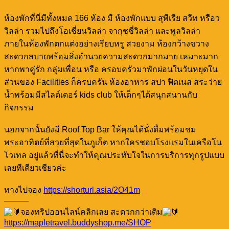
ห้องพักที่นี่มีทั้งหมด 166 ห้อง มี ห้องพักแบบ สุพีเรีย สวีท หรือว
วิลล่า รวมไปถึงโอเชี่ยนวิลล่า จากุชชี่วิลล่า และพูลวิลล่า
ภายในห้องพักตกแต่งอย่างเรียบหรู สวยงาม ห้องกว้างขวาง
สะดวกสบายพร้อมสิ่งอำนวยความสะดวกมากมาย เหมาะมาก
หากพาคู่รัก กลุ่มเพื่อน หรือ ครอบครัวมาพักผ่อนในวันหยุดใน
ส่วนของ Facilities ก็ครบครัน ห้องอาหาร สปา ฟิตเนส สระว่าย
น้ำพร้อมมีสไลด์เดอร์ kids club ให้เด็กๆได้สนุกสนานกับ
กิจกรรม
นอกจากนั้นยังมี Roof Top Bar ให้คุณได้นั่งดื่มพร้อมชม
พระอาทิตย์ที่สวยที่สุดในภูเก็ต หากใครชอบโรงแรมในเครือโน
โวเทล อยู่แล้วที่นี่จะทำให้คุณประทับใจในการบริการทุกรูปแบบ
เลยทีเดียวเชียวค่ะ
ทางไปจอง
https://shorturl.asia/2O41m
———
จองทริปออนไลน์คลิกเลย สะดวกกว่าเดิม
https://mapletravel.buddyshop.me/SHOP