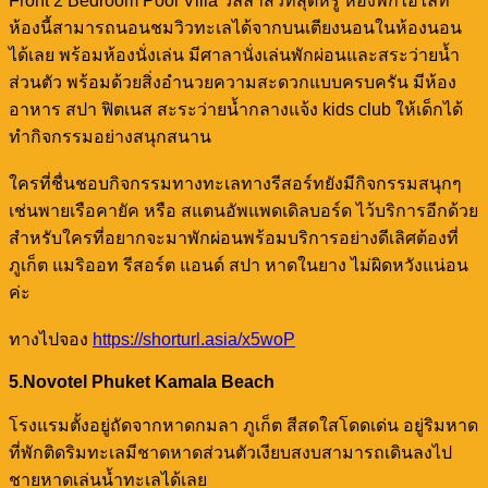
Front 2 Bedroom Pool Villa วิลล่าสวีทสุดหรู ห้องพักไฮไลท์
ห้องนี้สามารถนอนชมวิวทะเลได้จากบนเตียงนอนในห้องนอน
ได้เลย พร้อมห้องนั่งเล่น มีศาลานั่งเล่นพักผ่อนและสระว่ายน้ำ
ส่วนตัว พร้อมด้วยสิ่งอำนวยความสะดวกแบบครบครัน มีห้อง
อาหาร สปา ฟิตเนส สะระว่ายน้ำกลางแจ้ง kids club ให้เด็กได้
ทำกิจกรรมอย่างสนุกสนาน
ใครที่ชื่นชอบกิจกรรมทางทะเลทางรีสอร์ทยังมีกิจกรรมสนุกๆ
เช่นพายเรือคายัค หรือ สแตนอัพแพดเดิลบอร์ด ไว้บริการอีกด้วย
สำหรับใครที่อยากจะมาพักผ่อนพร้อมบริการอย่างดีเลิศต้องที่
ภูเก็ต แมริออท รีสอร์ต แอนด์ สปา หาดในยาง ไม่ผิดหวังแน่อน
ค่ะ
ทางไปจอง
https://shorturl.asia/x5woP
5.Novotel Phuket Kamala Beach
โรงแรมตั้งอยู่ถัดจากหาดกมลา ภูเก็ต สีสดใสโดดเด่น อยู่ริมหาด
ที่พักติดริมทะเลมีชาดหาดส่วนตัวเงียบสงบสามารถเดินลงไป
ชายหาดเล่นน้ำทะเลได้เลย