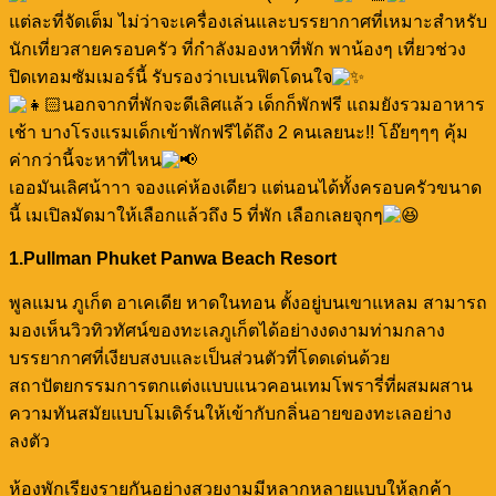
แต่ละที่จัดเต็ม ไม่ว่าจะเครื่องเล่นและบรรยากาศที่เหมาะสำหรับ
นักเที่ยวสายครอบครัว ที่กำลังมองหาที่พัก พาน้องๆ เที่ยวช่วง
ปิดเทอมซัมเมอร์นี้ รับรองว่าเบเนฟิตโดนใจ
นอกจากที่พักจะดีเลิศแล้ว เด็กก็พักฟรี แถมยังรวมอาหาร
เช้า บางโรงแรมเด็กเข้าพักฟรีได้ถึง 2 คนเลยนะ!! โอ๊ยๆๆๆ คุ้ม
ค่ากว่านี้จะหาที่ไหน
เออมันเลิศน้าาา จองแค่ห้องเดียว แต่นอนได้ทั้งครอบครัวขนาด
นี้ เมเปิลมัดมาให้เลือกแล้วถึง 5 ที่พัก เลือกเลยจุกๆ
1.Pullman Phuket Panwa Beach Resort
พูลแมน ภูเก็ต อาเคเดีย หาดในทอน ตั้งอยู่บนเขาแหลม สามารถ
มองเห็นวิวทิวทัศน์ของทะเลภูเก็ตได้อย่างงดงามท่ามกลาง
บรรยากาศที่เงียบสงบและเป็นส่วนตัวที่โดดเด่นด้วย
สถาปัตยกรรมการตกแต่งแบบแนวคอนเทมโพรารี่ที่ผสมผสาน
ความทันสมัยแบบโมเดิร์นให้เข้ากับกลิ่นอายของทะเลอย่าง
ลงตัว
ห้องพักเรียงรายกันอย่างสวยงามมีหลากหลายแบบให้ลูกค้า