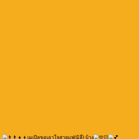
เมเปิลขอเอาใจสายแฟ(มิลี่) บ้าง