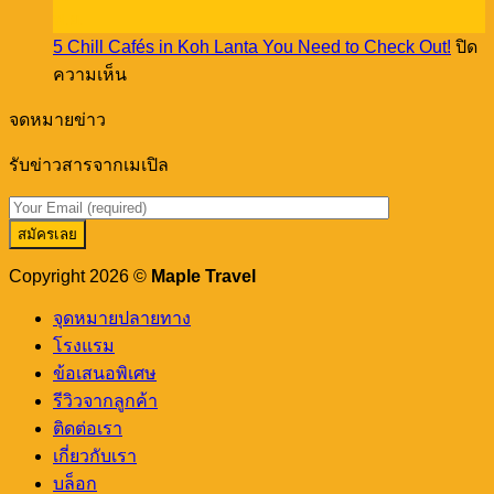
creative
พ.ย.
เปิล
workshop
5 Chill Cafés in Koh Lanta You Need to Check Out!
ปิด
พา
บน
ความเห็น
ชิม
5
ร้าน
Chill
จดหมายข่าว
อาหาร
Cafés
in
เด็ด
รับข่าวสารจากเมเปิล
Koh
ดัง
Lanta
You
ภูเก็ต
Need
เขา
to
หลัก
Check
Copyright 2026 ©
Maple Travel
Out!
จุดหมายปลายทาง
โรงแรม
ข้อเสนอพิเศษ
รีวิวจากลูกค้า
ติดต่อเรา
เกี่ยวกับเรา
บล็อก