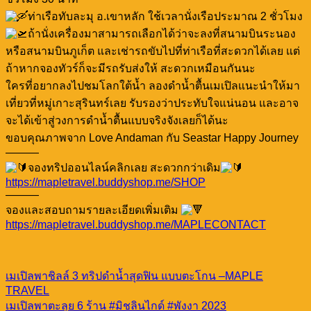
ท่าเรือทับละมุ อ.เขาหลัก ใช้เวลานั่งเรือประมาณ 2 ชั่วโมง
ถ้านั่งเครื่องมาสามารถเลือกได้ว่าจะลงที่สนามบินระนอง
หรือสนามบินภูเก็ต และเช่ารถขับไปที่ท่าเรือที่สะดวกได้เลย แต่
ถ้าหากจองทัวร์ก็จะมีรถรับส่งให้ สะดวกเหมือนกันนะ
ใครที่อยากลงไปชมโลกใต้น้ำ ลองดำน้ำตื้นเมเปิลแนะนำให้มา
เที่ยวที่หมู่เกาะสุรินทร์เลย รับรองว่าประทับใจแน่นอน และอาจ
จะได้เข้าสู่วงการดำน้ำตื้นแบบจริงจังเลยก็ได้นะ
ขอบคุณภาพจาก Love Andaman กับ Seastar Happy Journey
———
จองทริปออนไลน์คลิกเลย สะดวกกว่าเดิม
https://mapletravel.buddyshop.me/SHOP
———
จองและสอบถามรายละเอียดเพิ่มเติม
https://mapletravel.buddyshop.me/MAPLECONTACT
เมเปิลพาชิลล์ 3 ทริปดำน้ำสุดฟิน แบบตะโกน –MAPLE
TRAVEL
เมเปิลพาตะลุย 6 ร้าน #มิชลินไกด์ #พังงา 2023