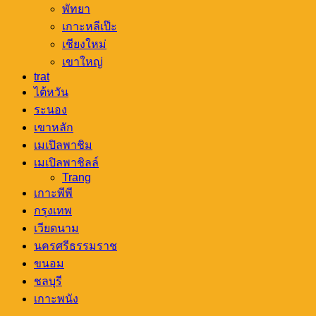
พัทยา
เกาะหลีเป๊ะ
เชียงใหม่
เขาใหญ่
trat
ไต้หวัน
ระนอง
เขาหลัก
เมเปิลพาชิม
เมเปิลพาชิลล์
Trang
เกาะพีพี
กรุงเทพ
เวียดนาม
นครศรีธรรมราช
ขนอม
ชลบุรี
เกาะพนัง