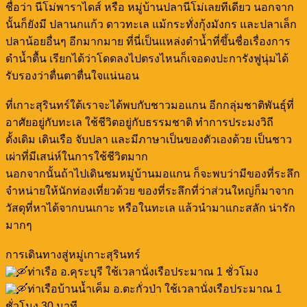
ชื่อว่า นีโม่พาราไดส์ หรือ หมู่บ้านปลานีโม่เลยทีเดียว นอกจาก
นั้นก็ยังมี ปลานกแก้ว ดาวทะเล แม้กระทั่งกุ้งมังกร และปลาเล็ก
ปลาน้อยอื่นๆ อีกมากมาย ที่นี่เป็นแหล่งดำน้ำที่ขึ้นชื่อเรื่องการ
ดำน้ำตื้น เรียกได้ว่าโดดลงไปตรงไหนก็เจอดงปะการังฟูนุ่มได้
รับรองว่าตื่นตาตื่นใจแน่นอน
ที่เกาะสุรินทร์ใต้เราจะได้พบกับชาวมอแกน อีกกลุ่มชาติพันธุ์ที่
อาศัยอยู่กับทะเล ใช้ชีวิตอยู่กับธรรมชาติ ทำการประมงวิถี
ดั้งเดิม เดินเรือ จับปลา และมีภาษาเป็นของตัวเองด้วย เป็นชาว
เผ่าที่มีเสน่ห์ในการใช้ชีวิตมาก
นอกจากนั้นถ้าไปเดินชมหมู่บ้านมอแกน ก็จะพบว่ามีของที่ระลึก
จำหน่ายให้นักท่องเที่ยวด้วย ของที่ระลึกที่ว่าส่วนใหญ่ก็มาจาก
วัสดุที่หาได้จากบนเกาะ หรือในทะเล แล้วนำมาแกะสลัก น่ารัก
มากๆ
การเดินทางสู่หมู่เกาะสุรินทร์
ท่าเรือ อ.คุระบุรี ใช้เวลานั่งเรือประมาณ 1 ชั่วโมง
ท่าเรือบ้านน้ำเค็ม อ.ตะกั่วป่า ใช้เวลานั่งเรือประมาณ 1
ชั่วโมง 30 นาที