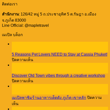
ติดต่อเรา
สำนักงาน
: 126/42 หมู่ 5 ถ.ประชาอุทิศ 5 ต.รัษฎา อ.เมือง
จ.ภูเก็ต 83000
Line Official: @mapletravel
เมเปิล บล็อก
23
ธ.ค.
5 Reasons Pet Lovers NEED to Stay at Cassia Phuket!
บน
ปิดความเห็น
5
18
Reasons
ธ.ค.
Pet
Discover Old Town vibes through a creative workshop
Lovers
บน
ปิดความเห็น
NEED
Discover
08
to
Old
Stay
ธ.ค.
Town
at
เมเปิลพาชิมร้านอาหารเด็ดดัง ภูเก็ต เขาหลัก
ปิดความ
vibes
Cassia
บน
through
เห็น
Phuket!
a
27
เม