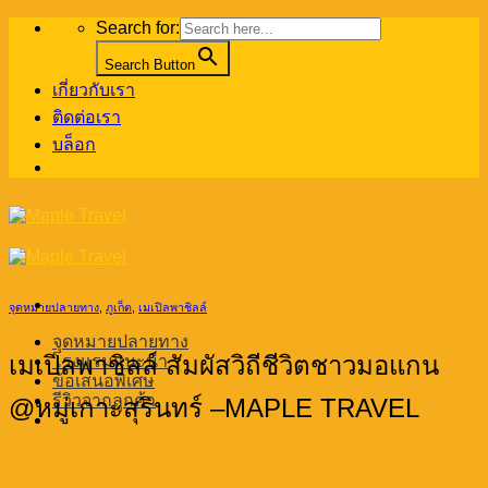
Skip
Search for:
to
content
Search Button
เกี่ยวกับเรา
ติดต่อเรา
บล็อก
จุดหมายปลายทาง
,
ภูเก็ต
,
เมเปิลพาชิลล์
จุดหมายปลายทาง
เมเปิลพาชิลล์ สัมผัสวิถีชีวิตชาวมอแกน
โรงแรมแนะนำ
ข้อเสนอพิเศษ
รีวิวจากลูกค้า
@หมู่เกาะสุรินทร์ –MAPLE TRAVEL