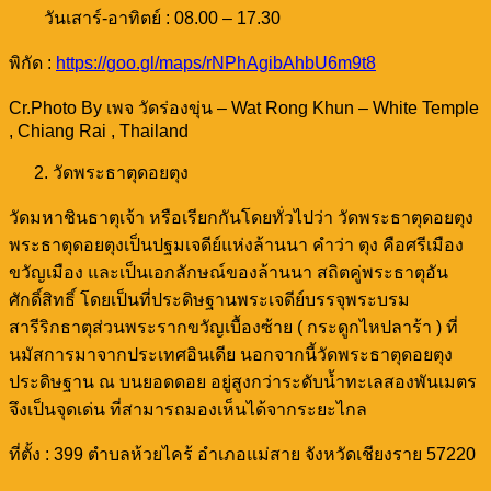
วันเสาร์-อาทิตย์ : 08.00 – 17.30
พิกัด :
https://goo.gl/maps/rNPhAgibAhbU6m9t8
Cr.Photo By เพจ วัดร่องขุ่น – Wat Rong Khun – White Temple
, Chiang Rai , Thailand
วัดพระธาตุดอยตุง
วัดมหาชินธาตุเจ้า หรือเรียกกันโดยทั่วไปว่า วัดพระธาตุดอยตุง
พระธาตุดอยตุงเป็นปฐมเจดีย์แห่งล้านนา คำว่า ตุง คือศรีเมือง
ขวัญเมือง และเป็นเอกลักษณ์ของล้านนา สถิตคู่พระธาตุอัน
ศักดิ์สิทธิ์
โดยเป็นที่ประดิษฐานพระเจดีย์บรรจุพระบรม
สารีริกธาตุส่วนพระรากขวัญเบื้องซ้าย ( กระดูกไหปลาร้า ) ที่
นมัสการมาจากประเทศอินเดีย นอกจากนี้วัดพระธาตุดอยตุง
ประดิษฐาน ณ บนยอดดอย อยู่สูงกว่าระดับน้ำทะเลสองพันเมตร
จึงเป็นจุดเด่น ที่สามารถมองเห็นได้จากระยะไกล
ที่ตั้ง : 399 ตำบลห้วยไคร้ อำเภอแม่สาย จังหวัดเชียงราย 57220