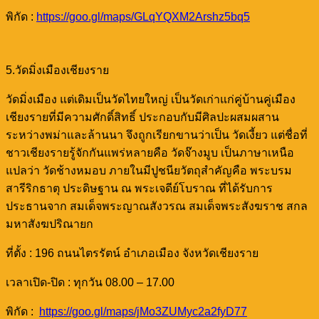
พิกัด :
https://goo.gl/maps/GLqYQXM2Arshz5bq5
5.วัดมิ่งเมืองเชียงราย
วัดมิ่งเมือง แต่เดิมเป็นวัดไทยใหญ่ เป็นวัดเก่าแก่คู่บ้านคู่เมือง
เชียงรายที่มีความศักดิ์สิทธิ์ ประกอบกับมีศิลปะผสมผสาน
ระหว่างพม่าและล้านนา จึงถูกเรียกขานว่าเป็น วัดเงี้ยว แต่ชื่อที่
ชาวเชียงรายรู้จักกันแพร่หลายคือ วัดจ๊างมูบ เป็นภาษาเหนือ
แปลว่า วัดช้างหมอบ ภายในมีปูชนียวัตถุสำคัญคือ พระบรม
สารีริกธาตุ ประดิษฐาน ณ พระเจดีย์โบราณ ที่ได้รับการ
ประธานจาก สมเด็จพระญาณสังวรณ สมเด็จพระสังฆราช สกล
มหาสังฆปริณายก
ที่ตั้ง : 196 ถนนไตรรัตน์ อำเภอเมือง จังหวัดเชียงราย
เวลาเปิด-ปิด : ทุกวัน 08.00 – 17.00
พิกัด :
https://goo.gl/maps/jMo3ZUMyc2a2fyD77