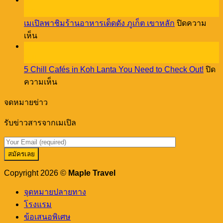
to
Old
Stay
ธ.ค.
Town
at
เมเปิลพาชิมร้านอาหารเด็ดดัง ภูเก็ต เขาหลัก
ปิดความ
vibes
Cassia
บน
through
เห็น
Phuket!
a
27
เม
creative
พ.ย.
เปิล
workshop
5 Chill Cafés in Koh Lanta You Need to Check Out!
ปิด
พา
บน
ความเห็น
ชิม
5
ร้าน
Chill
จดหมายข่าว
อาหาร
Cafés
in
เด็ด
รับข่าวสารจากเมเปิล
Koh
ดัง
Lanta
You
ภูเก็ต
Need
เขา
to
หลัก
Check
Copyright 2026 ©
Maple Travel
Out!
จุดหมายปลายทาง
โรงแรม
ข้อเสนอพิเศษ