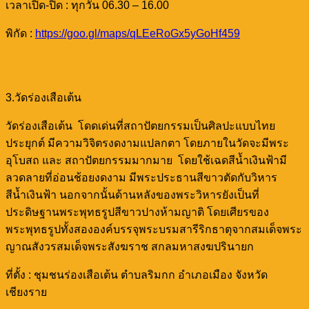
เวลาเปิด-ปิด : ทุกวัน 06.30 – 16.00
พิกัด :
https://goo.gl/maps/qLEeRoGx5yGoHf459
3.วัดร่องเสือเต้น
วัดร่องเสือเต้น
โดดเด่นที่สถาปัตยกรรมเป็นศิลปะแบบไทย
ประยุกต์ มีความวิจิตรงดงามแปลกตา โดยภายในวัดจะมี
พระ
อุโบสถ และ สถาปัตยกรรม
มากมาย
โดยใช้เฉดสีน้ำเงินฟ้ามี
ลวดลายที่อ่อนช้อยงดงาม มีพระประธานสีขาวตัดกับวิหาร
สีน้ำเงินฟ้า นอกจากนั้นด้านหลังของพระวิหารยังเป็นที่
ประดิษฐานพระพุทธรูปสีขาวปางห้ามญาติ โดยเศียรของ
พระพุทธรูปทั้งสององค์บรรจุพระบรมสารีริกธาตุจากสมเด็จพระ
ญาณสังวรสมเด็จพระสังฆราช สกลมหาสงฆปรินายก
ที่ตั้ง : ชุมชนร่องเสือเต้น ตำบลริมกก อำเภอเมือง จังหวัด
เชียงราย