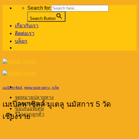
Skip
Search for:
to
content
Search Button
เกี่ยวกับเรา
ติดต่อเรา
บล็อก
เมเปิลพาชิลล์
,
จุดหมายปลายทาง
,
ภูเก็ต
จุดหมายปลายทาง
เมเปิลพาชิลล์ มูเตลู นมัสการ 5 วัด
โรงแรมแนะนำ
ข้อเสนอพิเศษ
รีวิวจากลูกค้า
เชียงราย