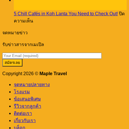
27
เม
creative
พ.ย.
เปิล
workshop
5 Chill Cafés in Koh Lanta You Need to Check Out!
ปิด
พา
บน
ความเห็น
ชิม
5
ร้าน
Chill
จดหมายข่าว
อาหาร
Cafés
in
เด็ด
รับข่าวสารจากเมเปิล
Koh
ดัง
Lanta
You
ภูเก็ต
Need
เขา
to
หลัก
Check
Copyright 2026 ©
Maple Travel
Out!
จุดหมายปลายทาง
โรงแรม
ข้อเสนอพิเศษ
รีวิวจากลูกค้า
ติดต่อเรา
เกี่ยวกับเรา
บล็อก