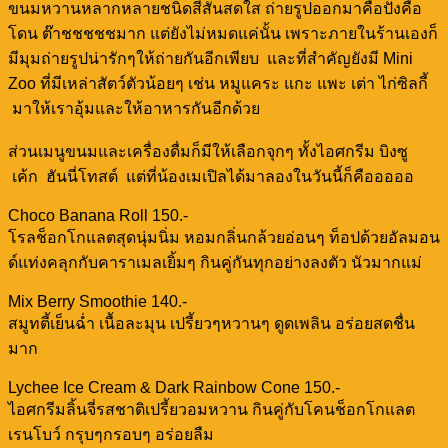
ขนมหวานหลากหลายชนิดสีสันสดใส ถ่ายรูปออกมาคือปังคือ
โดน ต๊าชชชชชมาก แต่ยังไม่หมดแค่นั้น เพราะภายในร้านเองก็
มีมุมถ่ายรูปน่ารักๆให้ถ่ายกันอีกเพียบ และที่สำคัญยังมี Mini
Zoo ที่มีเหล่าสัตว์ตัวน้อยๆ เช่น หมูแคระ แกะ แพะ เต่า ไก่ซิลกี้
มาให้เราอุ้มและให้อาหารกันอีกด้วย
ส่วนเมนูขนมและเครื่องดื่มก็มีให้เลือกจุกๆ ทั้งไอศกรีม บิงซู
เค้ก ฮันนี่โทสต์ แต่ที่น้องเมเปิลได้มาลองในวันนี้ก็คือออออ
Choco Banana Roll 150.-
โรลช็อกโกแลตสุดนุ่มนิ่ม หอมกลิ่นกล้วยอ่อนๆ ท็อปด้วยอัลมอน
ด์แท่งคลุกกับคาราเมลเยิ้มๆ กินคู่กันทุกอย่างลงตัว นัวมากแม่
Mix Berry Smoothie 140.-
สมูทตี้เย็นฉ่ำ เนื้อละมุน เปรี้ยวๆหวานๆ ดูดเพลิน อร่อยสดชื่น
มาก
Lychee Ice Cream & Dark Rainbow Cone 150.-
ไอศกรีมลิ้นจี่รสชาติเปรี้ยวอมหวาน กินคู่กับโคนช็อกโกแลต
เรนโบว์ กรุบๆกรอบๆ อร่อยลืม