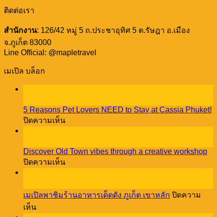
ติดต่อเรา
สำนักงาน
: 126/42 หมู่ 5 ถ.ประชาอุทิศ 5 ต.รัษฎา อ.เมือง
จ.ภูเก็ต 83000
Line Official: @mapletravel
เมเปิล บล็อก
23
ธ.ค.
5 Reasons Pet Lovers NEED to Stay at Cassia Phuket!
บน
ปิดความเห็น
5
18
Reasons
ธ.ค.
Pet
Discover Old Town vibes through a creative workshop
Lovers
บน
ปิดความเห็น
NEED
Discover
08
to
Old
Stay
ธ.ค.
Town
at
เมเปิลพาชิมร้านอาหารเด็ดดัง ภูเก็ต เขาหลัก
ปิดความ
vibes
Cassia
บน
through
เห็น
Phuket!
a