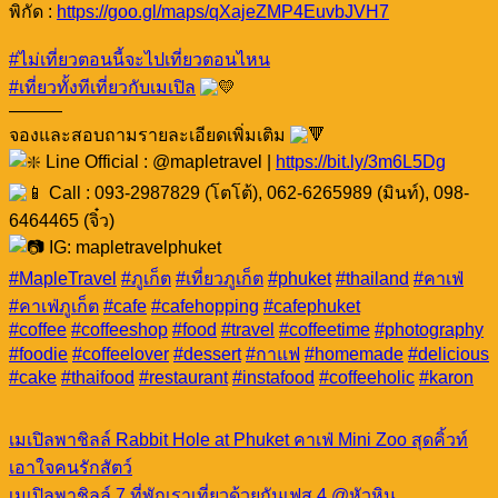
พิกัด :
https://goo.gl/maps/qXajeZMP4EuvbJVH7
#ไม่เที่ยวตอนนี้จะไปเที่ยวตอนไหน
#เที่ยวทั้งทีเที่ยวกับเมเปิล
———
จองและสอบถามรายละเอียดเพิ่มเติม
Line Official : @mapletravel |
https://bit.ly/3m6L5Dg
Call : 093-2987829 (โตโต้), 062-6265989 (มินท์), 098-
6464465 (จิ๋ว)
IG: mapletravelphuket
#MapleTravel
#ภูเก็ต
#เที่ยวภูเก็ต
#phuket
#thailand
#คาเฟ่
#คาเฟ่ภูเก็ต
#cafe
#cafehopping
#cafephuket
#coffee
#coffeeshop
#food
#travel
#coffeetime
#photography
#foodie
#coffeelover
#dessert
#กาแฟ
#homemade
#delicious
#cake
#thaifood
#restaurant
#instafood
#coffeeholic
#karon
เมเปิลพาชิลล์ Rabbit Hole at Phuket คาเฟ่ Mini Zoo สุดคิ้วท์
เอาใจคนรักสัตว์
เมเปิลพาชิลล์ 7 ที่พักเราเที่ยวด้วยกันเฟส 4 @หัวหิน