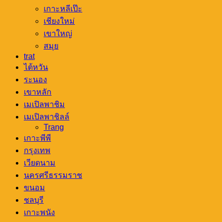
เกาะหลีเป๊ะ
เชียงใหม่
เขาใหญ่
สมุย
trat
ไต้หวัน
ระนอง
เขาหลัก
เมเปิลพาชิม
เมเปิลพาชิลล์
Trang
เกาะพีพี
กรุงเทพ
เวียดนาม
นครศรีธรรมราช
ขนอม
ชลบุรี
เกาะพนัง