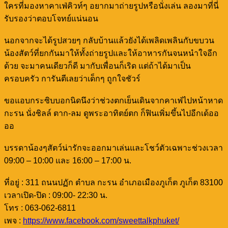
ใครที่มองหาคาเฟ่คิวท์ๆ อยากมาถ่ายรูปหรือนั่งเล่น ลองมาที่นี่
รับรองว่าตอบโจทย์แน่นอน
นอกจากจะได้รูปสวยๆ กลับบ้านแล้วยังได้เพลิดเพลินกับขบวน
น้องสัตว์ที่ยกกันมาให้ทั้งถ่ายรูปและให้อาหารกันจนหนำใจอีก
ด้วย จะมาคนเดียวก็ดี มากับเพื่อนก็เริด แต่ถ้าได้มาเป็น
ครอบครัว การันตีเลยว่าเด็กๆ ถูกใจชัวร์
ขอแอบกระซิบบอกนิดนึงว่าช่วงตกเย็นเดินจากคาเฟ่ไปหน้าหาด
กะรน นั่งชิลล์ ตาก-ลม ดูพระอาทิตย์ตก ก็ฟินเพิ่มขึ้นไปอีกเด้ออ
ออ
บรรดาน้องๆสัตว์น่ารักจะออกมาเล่นและโชว์ตัวเฉพาะช่วงเวลา
09:00 – 10:00 และ 16:00 – 17:00 น.
ที่อยู่ : 311 ถนนปฏัก ตำบล กะรน อำเภอเมืองภูเก็ต ภูเก็ต 83100
เวลาเปิด-ปิด : 09:00- 22:30 น.
โทร : 063-062-6811
เพจ :
https://www.facebook.com/sweettalkphuket/