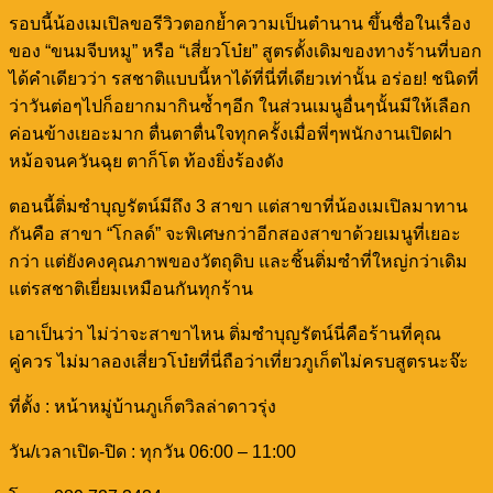
รอบนี้น้องเมเปิลขอรีวิวตอกย้ำความเป็นตำนาน ขึ้นชื่อในเรื่อง
ของ “ขนมจีบหมู” หรือ “เสี่ยวโบ๋ย” สูตรดั้งเดิมของทางร้านที่บอก
ได้คำเดียวว่า รสชาติแบบนี้หาได้ที่นี่ที่เดียวเท่านั้น อร่อย! ชนิดที่
ว่าวันต่อๆไปก็อยากมากินซ้ำๆอีก ในส่วนเมนูอื่นๆนั้นมีให้เลือก
ค่อนข้างเยอะมาก ตื่นตาตื่นใจทุกครั้งเมื่อพี่ๆพนักงานเปิดฝา
หม้อจนควันฉุย ตาก็โต ท้องยิ่งร้องดัง
ตอนนี้ติ่มซำบุญรัตน์มีถึง 3 สาขา แต่สาขาที่น้องเมเปิลมาทาน
กันคือ สาขา “โกลด์” จะพิเศษกว่าอีกสองสาขาด้วยเมนูที่เยอะ
กว่า แต่ยังคงคุณภาพของวัตถุดิบ และชิ้นติ่มซำที่ใหญ่กว่าเดิม
แต่รสชาติเยี่ยมเหมือนกันทุกร้าน
เอาเป็นว่า ไม่ว่าจะสาขาไหน ติ่มซำบุญรัตน์นี่คือร้านที่คุณ
คู่ควร ไม่มาลองเสี่ยวโบ๋ยที่นี่ถือว่าเที่ยวภูเก็ตไม่ครบสูตรนะจ๊ะ
ที่ตั้ง : หน้าหมู่บ้านภูเก็ตวิลล่าดาวรุ่ง
วัน/เวลาเปิด-ปิด : ทุกวัน 06:00 – 11:00