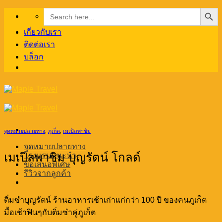
Search Button
Search
Skip
for:
to
content
เกี่ยวกับเรา
ติดต่อเรา
บล็อก
จุดหมายปลายทาง
,
ภูเก็ต
,
เมเปิลพาชิม
จุดหมายปลายทาง
เมเปิลพาชิม บุญรัตน์ โกลด์
โรงแรมแนะนำ
ข้อเสนอพิเศษ
รีวิวจากลูกค้า
ติ่มซำบุญรัตน์ ร้านอาหารเช้าเก่าแก่กว่า 100 ปี ของคนภูเก็ต
มื้อเช้าฟินๆกับติ่มซำคู่ภูเก็ต