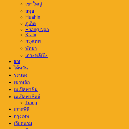
เขาใหญ่
สมุย
Huahin
ภูเก็ต
Phang-Nga
Krabi
กรุงเทพ
พัทยา
เกาะหลีเป๊ะ
trat
ไต้หวัน
ระนอง
เขาหลัก
เมเปิลพาชิม
เมเปิลพาชิลล์
Trang
เกาะพีพี
กรุงเทพ
เวียดนาม