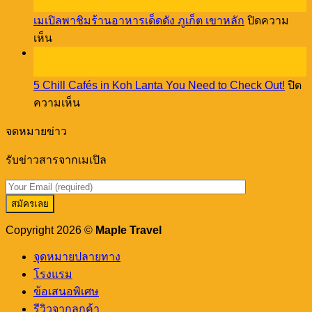
Stay
ธ.ค.
Town
at
เมเปิลพาชิมร้านอาหารเด็ดดัง ภูเก็ต เขาหลัก
ปิดความ
vibes
Cassia
บน
through
เห็น
Phuket!
a
27
เม
creative
พ.ย.
เปิล
workshop
5 Chill Cafés in Koh Lanta You Need to Check Out!
ปิด
พา
บน
ความเห็น
ชิม
5
ร้าน
Chill
จดหมายข่าว
อาหาร
Cafés
in
เด็ด
รับข่าวสารจากเมเปิล
Koh
ดัง
Lanta
You
ภูเก็ต
Need
เขา
to
หลัก
Check
Copyright 2026 ©
Maple Travel
Out!
จุดหมายปลายทาง
โรงแรม
ข้อเสนอพิเศษ
รีวิวจากลูกค้า