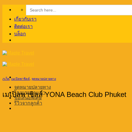
Search
Skip
for:
to
content
เกี่ยวกับเรา
ติดต่อเรา
บล็อก
ภูเก็ต
,
เมเปิลพาชิลล์
,
จุดหมายปลายทาง
จุดหมายปลายทาง
โรงแรมแนะนำ
เมเปิลพาชิลล์ YONA Beach Club Phuket
ข้อเสนอพิเศษ
รีวิวจากลูกค้า