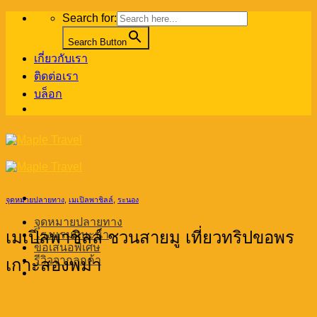
Skip
Search for:
to
content
Search Button
เกี่ยวกับเรา
ติดต่อเรา
บล็อก
จุดหมายปลายทาง
,
เมเปิลพาชิลล์
,
ระนอง
จุดหมายปลายทาง
เมเปิลพาชิลล์ ชวนสายมู เที่ยวทริปขอพร
โรงแรมแนะนำ
ข้อเสนอพิเศษ
รีวิวจากลูกค้า
เกาะสองพม่า