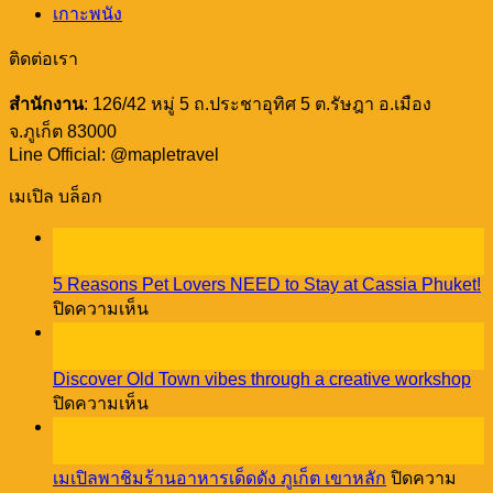
เกาะพนัง
ติดต่อเรา
สำนักงาน
: 126/42 หมู่ 5 ถ.ประชาอุทิศ 5 ต.รัษฎา อ.เมือง
จ.ภูเก็ต 83000
Line Official: @mapletravel
เมเปิล บล็อก
23
ธ.ค.
5 Reasons Pet Lovers NEED to Stay at Cassia Phuket!
บน
ปิดความเห็น
5
18
Reasons
ธ.ค.
Pet
Discover Old Town vibes through a creative workshop
Lovers
บน
ปิดความเห็น
NEED
Discover
08
to
Old
Stay
ธ.ค.
Town
at
เมเปิลพาชิมร้านอาหารเด็ดดัง ภูเก็ต เขาหลัก
ปิดความ
vibes
Cassia