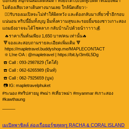
บอกเลย สนุกจนลืมแดดลืมดำ ทั้งยังได้ไปเปิดหูเปิดตาที่เมืองพม่า
ไม่ต้องเสียเวลาเดินทางนานเลย ใกล้นิดเดียว✨
👍🏻รับรองเมเปิลจะไม่ทำให้ผิดหวัง และต้องกลับมาเที่ยวซ้ำอีกรอบ
แน่นอน ทริปนี้อิ่มทั้งบุญ อิ่มทั้งความสุขและรอยยิ้มของชาวเกาะสอง
แถมยังอาจจะได้โชคลาภ กลับบ้านไปด้วยน้าาาาา💰
🔥ราคาเริ่มต้นเพียง 1,650 บาท/คน เท่านั้น🔥
🔻จองและสอบถามรายละเอียดเพิ่มเติม 🔻
https://mapletravel.buddyshop.me/MAPLECONTACT
❇️ L!ne OA : @mapletravel | https://bit.ly/3m6L5Dg
☎️ Call : 093-2987829 (โตโต้)
☎️ Call : 062-6265989 (มินท์)
☎️ Call : 062-7925659 (บูม)
📷 IG: mapletravelphuket
#ระนอง #ทริปสายมู #พม่า #เที่ยวพม่า #myanmar #เกาะสอง
#kawthaung
———
เมเปิลพาชิลล์ ล่องเรือยอร์ชสุดหรู RACHA & CORAL ISLAND