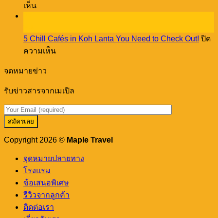
บน
through
เห็น
Phuket!
a
27
เม
creative
พ.ย.
เปิล
workshop
5 Chill Cafés in Koh Lanta You Need to Check Out!
ปิด
พา
บน
ความเห็น
ชิม
5
ร้าน
Chill
จดหมายข่าว
อาหาร
Cafés
in
เด็ด
รับข่าวสารจากเมเปิล
Koh
ดัง
Lanta
You
ภูเก็ต
Need
เขา
to
หลัก
Check
Copyright 2026 ©
Maple Travel
Out!
จุดหมายปลายทาง
โรงแรม
ข้อเสนอพิเศษ
รีวิวจากลูกค้า
ติดต่อเรา