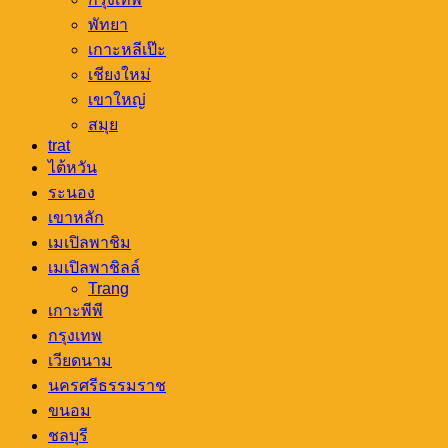
พัทยา
เกาะหลีเป๊ะ
เชียงใหม่
เขาใหญ่
สมุย
trat
ไต้หวัน
ระนอง
เขาหลัก
เมเปิลพาชิม
เมเปิลพาชิลล์
Trang
เกาะพีพี
กรุงเทพ
เวียดนาม
นครศรีธรรมราช
ขนอม
ชลบุรี