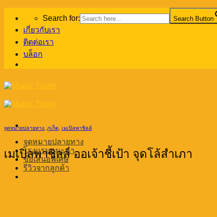
Skip
Search for:
Search Button
to
content
เกี่ยวกับเรา
ติดต่อเรา
บล็อก
จุดหมายปลายทาง
,
ภูเก็ต
,
เมเปิลพาชิลล์
จุดหมายปลายทาง
โรงแรมแนะนำ
เมเปิลพาชิลล์ ออเจ้าชี้เป้า จุดโล้สำเภา
ข้อเสนอพิเศษ
รีวิวจากลูกค้า