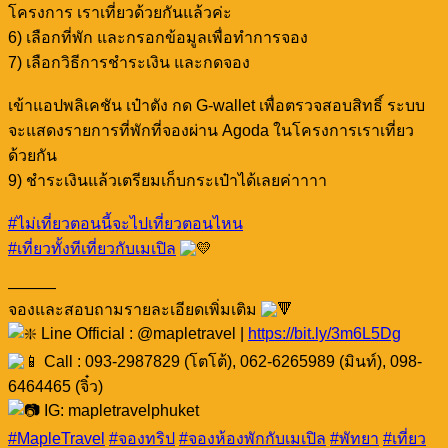
โครงการ เราเที่ยวด้วยกันแล้วค่ะ
6) เลือกที่พัก และกรอกข้อมูลเพื่อทำการจอง
7) เลือกวิธีการชำระเงิน และกดจอง
เข้าแอปพลิเคชัน เป๋าตัง กด G-wallet เพื่อตรวจสอบสิทธิ์ ระบบ
จะแสดงรายการที่พักที่จองผ่าน Agoda ในโครงการเราเที่ยว
ด้วยกัน
9) ชำระเงินแล้วเตรียมเก็บกระเป๋าได้เลยค่าาาา
#ไม่เที่ยวตอนนี้จะไปเที่ยวตอนไหน
#เที่ยวทั้งทีเที่ยวกับเมเปิล
———
จองและสอบถามรายละเอียดเพิ่มเติม
Line Official : @mapletravel |
https://bit.ly/3m6L5Dg
Call : 093-2987829 (โตโต้), 062-6265989 (มินท์), 098-
6464465 (จิ๋ว)
IG: mapletravelphuket
#MapleTravel
#จองทริป
#จองห้องพักกับเมเปิล
#พัทยา
#เที่ยว