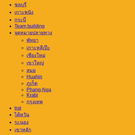
ชลบุรี
เกาะพนัง
กระบี่
Team building
จุดหมายปลายทาง
พัทยา
เกาะหลีเป๊ะ
เชียงใหม่
เขาใหญ่
สมุย
Huahin
ภูเก็ต
Phang-Nga
Krabi
กรุงเทพ
trat
ไต้หวัน
ระนอง
เขาหลัก