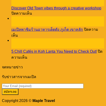
Reasons
ธ.ค.
Pet
Discover Old Town vibes through a creative workshop
Lovers
บน
ปิดความเห็น
NEED
Discover
08
to
Old
Stay
ธ.ค.
Town
at
เมเปิลพาชิมร้านอาหารเด็ดดัง ภูเก็ต เขาหลัก
ปิดความ
vibes
Cassia
บน
through
เห็น
Phuket!
a
27
เม
creative
พ.ย.
เปิล
workshop
5 Chill Cafés in Koh Lanta You Need to Check Out!
ปิด
พา
บน
ความเห็น
ชิม
5
ร้าน
Chill
จดหมายข่าว
อาหาร
Cafés
in
เด็ด
รับข่าวสารจากเมเปิล
Koh
ดัง
Lanta
You
ภูเก็ต
Need
เขา
to
หลัก
Check
Copyright 2026 ©
Maple Travel
Out!