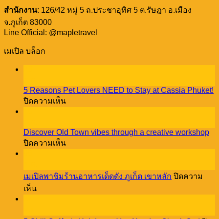
สำนักงาน
: 126/42 หมู่ 5 ถ.ประชาอุทิศ 5 ต.รัษฎา อ.เมือง
จ.ภูเก็ต 83000
Line Official: @mapletravel
เมเปิล บล็อก
23
ธ.ค.
5 Reasons Pet Lovers NEED to Stay at Cassia Phuket!
บน
ปิดความเห็น
5
18
Reasons
ธ.ค.
Pet
Discover Old Town vibes through a creative workshop
Lovers
บน
ปิดความเห็น
NEED
Discover
08
to
Old
Stay
ธ.ค.
Town
at
เมเปิลพาชิมร้านอาหารเด็ดดัง ภูเก็ต เขาหลัก
ปิดความ
vibes
Cassia
บน
through
เห็น
Phuket!
a
27
เม
creative
พ.ย.
เปิล
workshop