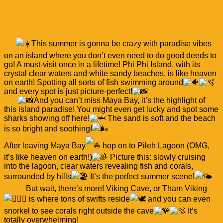
This summer is gonna be crazy with paradise vibes
on an island where you don’t even need to do good deeds to
go! A must-visit once in a lifetime! Phi Phi Island, with its
crystal clear waters and white sandy beaches, is like heaven
on earth! Spotting all sorts of fish swimming around
and every spot is just picture-perfect!
And you can’t miss Maya Bay, it’s the highlight of
this island paradise! You might even get lucky and spot some
sharks showing off here!
The sand is soft and the beach
is so bright and soothing!
After leaving Maya Bay
hop on to Pileh Lagoon (OMG,
it’s like heaven on earth!)
Picture this: slowly cruising
into the lagoon, clear waters revealing fish and corals,
surrounded by hills
It’s the perfect summer scene!
But wait, there’s more! Viking Cave, or Tham Viking
is where tons of swifts reside
and you can even
snorkel to see corals right outside the cave
It’s
totally overwhelming!