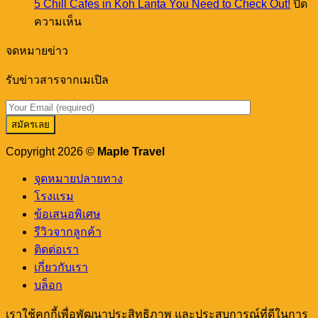
5 Chill Cafés in Koh Lanta You Need to Check Out!
ปิด
พา
บน
ความเห็น
ชิม
5
ร้าน
Chill
จดหมายข่าว
อาหาร
Cafés
in
เด็ด
รับข่าวสารจากเมเปิล
Koh
ดัง
Lanta
You
ภูเก็ต
Need
เขา
to
หลัก
Check
Copyright 2026 ©
Maple Travel
Out!
จุดหมายปลายทาง
โรงแรม
ข้อเสนอพิเศษ
รีวิวจากลูกค้า
ติดต่อเรา
เกี่ยวกับเรา
บล็อก
เราใช้คุกกี้เพื่อพัฒนาประสิทธิภาพ และประสบการณ์ที่ดีในการ