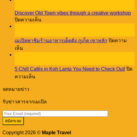
Reasons
ธ.ค.
Pet
Discover Old Town vibes through a creative workshop
Lovers
บน
ปิดความเห็น
NEED
Discover
08
to
Old
Stay
ธ.ค.
Town
at
เมเปิลพาชิมร้านอาหารเด็ดดัง ภูเก็ต เขาหลัก
ปิดความ
vibes
Cassia
บน
through
เห็น
Phuket!
a
27
เม
creative
พ.ย.
เปิล
workshop
5 Chill Cafés in Koh Lanta You Need to Check Out!
ปิด
พา
บน
ความเห็น
ชิม
5
ร้าน
Chill
จดหมายข่าว
อาหาร
Cafés
in
เด็ด
รับข่าวสารจากเมเปิล
Koh
ดัง
Lanta
You
ภูเก็ต
Need
เขา
to
หลัก
Check
Copyright 2026 ©
Maple Travel