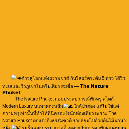
ก้าวสู่โลกแห่งธรรมชาติ กับรีสอร์ตระดับ 5 ดาว ได้วิว
ทะเลและวิวภูเขาในทริปเดียว สมชื่อ — 𝗧𝗵𝗲 𝗡𝗮𝘁𝘂𝗿𝗲
𝗣𝗵𝘂𝗸𝗲𝘁
The Nature Phuket มอบประสบการณ์พักหรู สไตล์
Modern Luxury บนหาดกะหลิม
ใกล้ป่าตอง แต่ไม่ใช่แค่
ความหรูเท่านั้นที่ทำให้ที่นี่ครองใจนักท่องเที่ยว เพราะ The
Nature Phuket ตกแต่งอิงธรรมชาติ รายล้อมไปด้วยต้นไม้นานา
ชนิด
ร่มรื่นและบรรยากาศดี เหมาะกับการมาพักผ่อนหย่อน