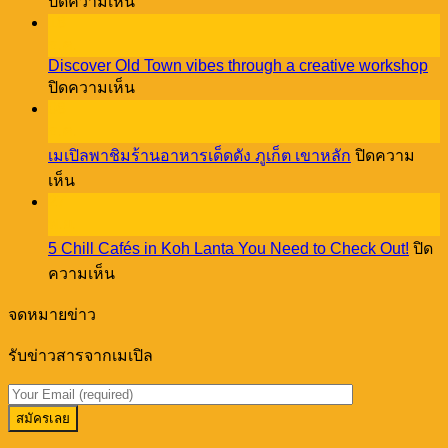
บน
ปิดความเห็น
5
18
Reasons
ธ.ค.
Pet
Discover Old Town vibes through a creative workshop
Lovers
บน
ปิดความเห็น
NEED
Discover
08
to
Old
Stay
ธ.ค.
Town
at
เมเปิลพาชิมร้านอาหารเด็ดดัง ภูเก็ต เขาหลัก
ปิดความ
vibes
Cassia
บน
through
เห็น
Phuket!
a
27
เม
creative
พ.ย.
เปิล
workshop
5 Chill Cafés in Koh Lanta You Need to Check Out!
ปิด
พา
บน
ความเห็น
ชิม
5
ร้าน
Chill
จดหมายข่าว
อาหาร
Cafés
in
เด็ด
รับข่าวสารจากเมเปิล
Koh
ดัง
Lanta
You
ภูเก็ต
Need
เขา
to