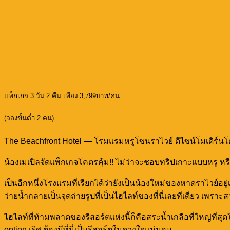
แพ็กเกจ 3 วัน 2 คืน เพียง 3,799บาท/คน
(จองขั้นต่ำ 2 คน)
The Beachfront Hotel — โรมแรมหรูโซนราไวย์ ดีไซน์โมเดิร์นโด
น้องเมเปิลจัดแพ็กเกจโคตรคุ้ม!! ไม่ว่าจะชอบทริปเกาะแบบหรู หรือ
เป็นอีกหนึ่งโรงแรมที่เรียกได้ว่ายังเป็นน้องใหม่ของหาดราไวย์อ
ว่ายน้ำกลายเป็นจุดถ่ายรูปที่เป็นไฮไลท์ของที่นี่เลยทีเดียว เพร
ไฮไลท์ที่ห้ามพลาดของรีสอร์ตแห่งนี้ก็คือสระน้ำเกลือที่ใหญ่ที่ส
option เริศ ต้องมีที่นี่เป็นรีสอร์ตในดวงใจแน่นอน