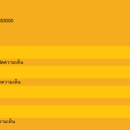
ต 83000
บน
ปิดความเห็น
5
Reasons
Pet
บน
ดความเห็น
Lovers
Discover
NEED
Old
to
Town
Stay
บน
vibes
at
เม
through
Cassia
a
Phuket!
ปิล
creative
บน
วามเห็น
พา
workshop
5