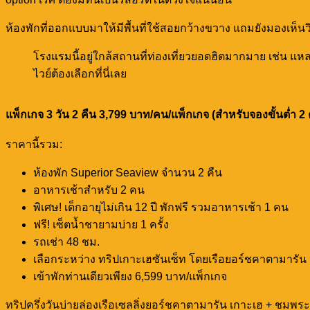
ห้องพักที่ออกแบบมาให้มีพื้นที่ใช้สอยกว้างขวาง แถมยังมองเห็
โรงแรมนี้อยู่ใกล้สถานที่ท่องเที่ยวยอดฮิตมากมาย เช่น แ
ไวย์ต้องเลือกที่นี่เลย
แพ็กเกจ 3 วัน 2 คืน 3,799 บาท/คน/แพ็กเกจ (สำหรับจองขั้นต่ำ 2 
ราคานี้รวม:
ห้องพัก Superior Seaview จำนวน 2 คืน
อาหารเช้าสำหรับ 2 คน
พิเศษ! เด็กอายุไม่เกิน 12 ปี พักฟรี รวมอาหารเช้า 1 คน
ฟรี! เซ็ตน้ำชายามบ่าย 1 ครั้ง
รถเช่า 48 ชม.
เลือกระหว่าง ทริปเกาะเฮซันเซ็ท โดยเรือยอร์ชคาตามารัน
เข้าพักท่านเดียวเพียง 6,599 บาท/แพ็กเกจ
ทริปครึ่งวันบ่ายล่องเรือเซลลิ่งยอร์ชคาตามารัน เกาะเฮ + ชมพร