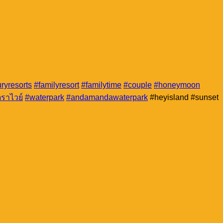
ryresorts
#familyresort
#familytime
#couple
#honeymoon
ราไวย์
#waterpark
#andamandawaterpark
#heyisland #sunset