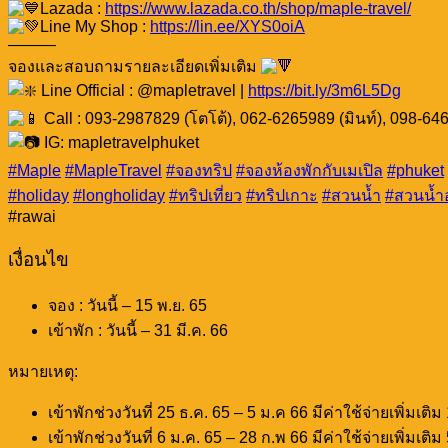
Lazada :
https://www.lazada.co.th/shop/maple-travel/
Line My Shop :
https://lin.ee/XYS0oiA
———
จองและสอบถามรายละเอียดเพิ่มเติม
Line Official : @mapletravel |
https://bit.ly/3m6L5Dg
Call : 093-2987829 (โตโต้), 062-6265989 (มินท์), 098-6464
IG: mapletravelphuket
#Maple
#MapleTravel
#จองทริป
#จองห้องพักกับเมเปิล
#phuket
#holiday
#longholiday
#ทริปเที่ยว
#ทริปเกาะ
#สวนน้ำ
#สวนน้ำ
#rawai
เงื่อนไข
จอง : วันนี้ – 15 พ.ย. 65
เข้าพัก : วันนี้ – 31 มี.ค. 66
หมายเหตุ:
เข้าพักช่วงวันที่ 25 ธ.ค. 65 – 5 ม.ค 66 มีค่าใช้จ่ายเพิ่มเติ
เข้าพักช่วงวันที่ 6 ม.ค. 65 – 28 ก.พ 66 มีค่าใช้จ่ายเพิ่มเติ