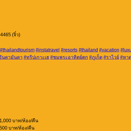
465 (จิ๋ว)
#thailandtourism
#instatravel
#resorts
#thailand
#vacation
#luxu
อันดามันดา
#ทริปเกาะเฮ
#ชมพระอาทิตย์ตก
#ภูเก็ต
#ราไวย์
#หาด
ม 1,000 บาท/ห้อง/คืน
ม 500 บาท/ห้อง/คืน