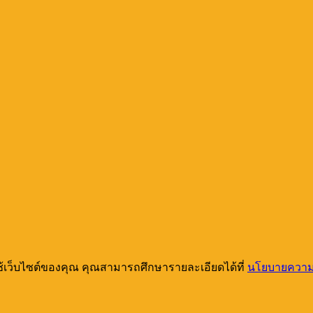
ชิม
Chill
ร้าน
Cafés
in
อาหาร
Koh
ด็ด
Lanta
You
ัง
Need
ูเก็ต
to
เขา
Check
Out!
หลัก
ช้เว็บไซต์ของคุณ คุณสามารถศึกษารายละเอียดได้ที่
นโยบายความเ