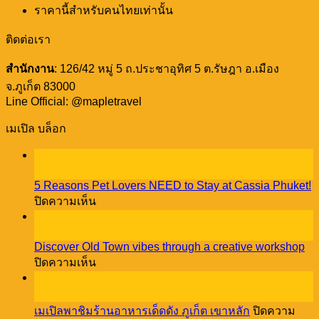
ราคานี้สำหรับคนไทยเท่านั้น
ติดต่อเรา
สำนักงาน
: 126/42 หมู่ 5 ถ.ประชาอุทิศ 5 ต.รัษฎา อ.เมือง
จ.ภูเก็ต 83000
Line Official: @mapletravel
เมเปิล บล็อก
23
ธ.ค.
5 Reasons Pet Lovers NEED to Stay at Cassia Phuket!
บน
ปิดความเห็น
5
18
Reasons
ธ.ค.
Pet
Discover Old Town vibes through a creative workshop
Lovers
บน
ปิดความเห็น
NEED
Discover
08
to
Old
Stay
ธ.ค.
Town
at
เมเปิลพาชิมร้านอาหารเด็ดดัง ภูเก็ต เขาหลัก
ปิดความ
vibes
Cassia