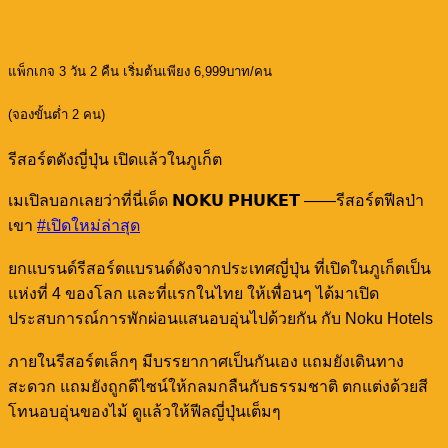
แพ็กเกจ 3 วัน 2 คืน เริ่มต้นเพียง 6,999บาท/คน
(จองขั้นต่ำ 2 คน)
รีสอร์ตดังญี่ปุ่น เปิดแล้วในภูเก็ต
เมเปิลบอกเลยว่าที่นี่เด็ด 𝗡𝗢𝗞𝗨 𝗣𝗛𝗨𝗞𝗘𝗧 ——รีสอร์ตฟีลป่า
เขา
#เปิดใหม่ล่าสุด
ยกแบรนด์รีสอร์ตแบรนด์ดังจากประเทศญี่ปุ่น ที่เปิดในภูเก็ตเป็น
แห่งที่ 4 ของโลก และที่แรกในไทย ให้เพื่อนๆ ได้มาเปิด
ประสบการณ์การพักผ่อนแสนอบอุ่นไปด้วยกัน กับ Noku Hotels
ภายในรีสอร์ตเล็กๆ มีบรรยากาศเป็นกันเอง แถมยังเดินทาง
สะดวก แถมยังถูกดีไซน์ให้กลมกลืนกับธรรมชาติ ตกแต่งด้วยสี
โทนอบอุ่นของไม้ ดูแล้วให้ฟีลญี่ปุ่นเต็มๆ