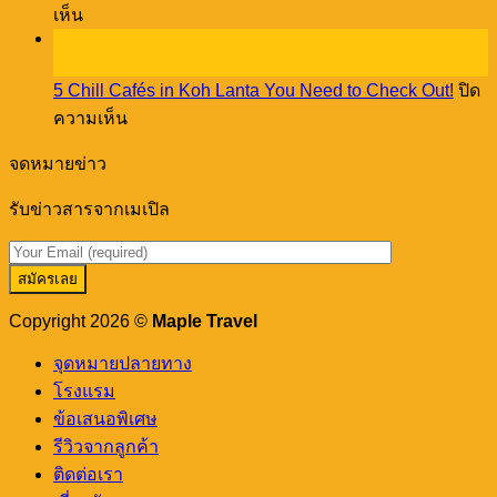
บน
through
เห็น
Phuket!
a
27
เม
creative
พ.ย.
เปิล
workshop
5 Chill Cafés in Koh Lanta You Need to Check Out!
ปิด
พา
บน
ความเห็น
ชิม
5
ร้าน
Chill
จดหมายข่าว
อาหาร
Cafés
in
เด็ด
รับข่าวสารจากเมเปิล
Koh
ดัง
Lanta
You
ภูเก็ต
Need
เขา
to
หลัก
Check
Copyright 2026 ©
Maple Travel
Out!
จุดหมายปลายทาง
โรงแรม
ข้อเสนอพิเศษ
รีวิวจากลูกค้า
ติดต่อเรา