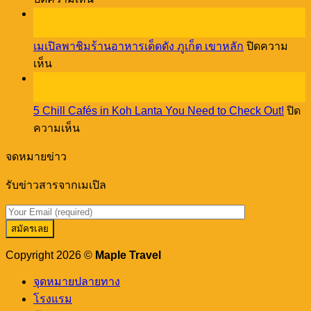
NEED
Discover
08
to
Old
Stay
ธ.ค.
Town
at
เมเปิลพาชิมร้านอาหารเด็ดดัง ภูเก็ต เขาหลัก
ปิดความ
vibes
Cassia
บน
through
เห็น
Phuket!
a
27
เม
creative
พ.ย.
เปิล
workshop
5 Chill Cafés in Koh Lanta You Need to Check Out!
ปิด
พา
บน
ความเห็น
ชิม
5
ร้าน
Chill
จดหมายข่าว
อาหาร
Cafés
in
เด็ด
รับข่าวสารจากเมเปิล
Koh
ดัง
Lanta
You
ภูเก็ต
Need
เขา
to
หลัก
Check
Copyright 2026 ©
Maple Travel
Out!
จุดหมายปลายทาง
โรงแรม