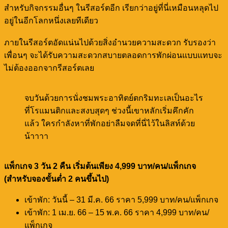
สำหรับกิจกรรมอื่นๆ ในรีสอร์ตอีก เรียกว่าอยู่ที่นี่เหมือนหลุดไป
อยู่ในอีกโลกหนึ่งเลยทีเดียว
ภายในรีสอร์ตอัดแน่นไปด้วยสิ่งอำนวยความสะดวก รับรองว่า
เพื่อนๆ จะได้รับความสะดวกสบายตลอดการพักผ่อนแบบแทบจะ
ไม่ต้องออกจากรีสอร์ตเลย
จบวันด้วยการนั่งชมพระอาทิตย์ตกริมทะเลเป็นอะไร
ที่โรแมนติกและสงบสุดๆ ช่วงนี้เขาหลักเริ่มคึกคัก
แล้ว ใครกำลังหาที่พักอย่าลืมจดที่นี่ไว้ในลิสท์ด้วย
น้าาาา
แพ็กเกจ 3 วัน 2 คืน เริ่มต้นเพียง 4,999 บาท/คน/แพ็กเกจ
(สำหรับจองขั้นต่ำ 2 คนขึ้นไป)
เข้าพัก: วันนี้ – 31 มี.ค. 66 ราคา 5,999 บาท/คน/แพ็กเกจ
เข้าพัก: 1 เม.ย. 66 – 15 พ.ค. 66 ราคา 4,999 บาท/คน/
แพ็กเกจ