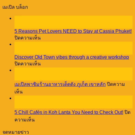
เมเปิล บล็อก
23
ธ.ค.
5 Reasons Pet Lovers NEED to Stay at Cassia Phuket!
บน
ปิดความเห็น
5
18
Reasons
ธ.ค.
Pet
Discover Old Town vibes through a creative workshop
Lovers
บน
ปิดความเห็น
NEED
Discover
08
to
Old
Stay
ธ.ค.
Town
at
เมเปิลพาชิมร้านอาหารเด็ดดัง ภูเก็ต เขาหลัก
ปิดความ
vibes
Cassia
บน
through
เห็น
Phuket!
a
27
เม
creative
พ.ย.
เปิล
workshop
5 Chill Cafés in Koh Lanta You Need to Check Out!
ปิด
พา
บน
ความเห็น
ชิม
5
ร้าน
Chill
จดหมายข่าว