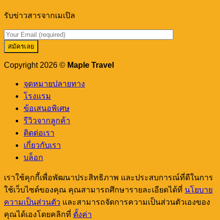
อาหาร
Cafés
in
เด็ด
รับข่าวสารจากเมเปิล
Koh
ดัง
Lanta
You
ภูเก็ต
Need
เขา
to
หลัก
Check
Copyright 2026 ©
Maple Travel
Out!
จุดหมายปลายทาง
โรงแรม
ข้อเสนอพิเศษ
รีวิวจากลูกค้า
ติดต่อเรา
เกี่ยวกับเรา
บล็อก
เราใช้คุกกี้เพื่อพัฒนาประสิทธิภาพ และประสบการณ์ที่ดีในการ
ใช้เว็บไซต์ของคุณ คุณสามารถศึกษารายละเอียดได้ที่
นโยบาย
ความเป็นส่วนตัว
และสามารถจัดการความเป็นส่วนตัวเองของ
คุณได้เองโดยคลิกที่
ตั้งค่า