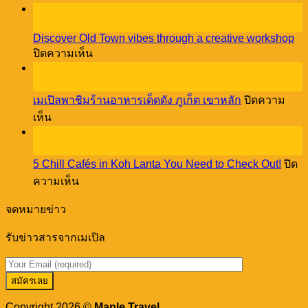
5
18
Reasons
ธ.ค.
Pet
Discover Old Town vibes through a creative workshop
Lovers
บน
ปิดความเห็น
NEED
Discover
08
to
Old
Stay
ธ.ค.
Town
at
เมเปิลพาชิมร้านอาหารเด็ดดัง ภูเก็ต เขาหลัก
ปิดความ
vibes
Cassia
บน
through
เห็น
Phuket!
a
27
เม
creative
พ.ย.
เปิล
workshop
5 Chill Cafés in Koh Lanta You Need to Check Out!
ปิด
พา
บน
ความเห็น
ชิม
5
ร้าน
Chill
จดหมายข่าว
อาหาร
Cafés
in
เด็ด
รับข่าวสารจากเมเปิล
Koh
ดัง
Lanta
You
ภูเก็ต
Need
เขา
to
หลัก
Check
Copyright 2026 ©
Maple Travel