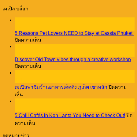
เมเปิล บล็อก
23
ธ.ค.
5 Reasons Pet Lovers NEED to Stay at Cassia Phuket!
บน
ปิดความเห็น
5
18
Reasons
ธ.ค.
Pet
Discover Old Town vibes through a creative workshop
Lovers
บน
ปิดความเห็น
NEED
Discover
08
to
Old
Stay
ธ.ค.
Town
at
เมเปิลพาชิมร้านอาหารเด็ดดัง ภูเก็ต เขาหลัก
ปิดความ
vibes
Cassia
บน
through
เห็น
Phuket!
a
27
เม
creative
พ.ย.
เปิล
workshop
5 Chill Cafés in Koh Lanta You Need to Check Out!
ปิด
พา
บน
ความเห็น
ชิม
5
ร้าน
Chill
จดหมายข่าว