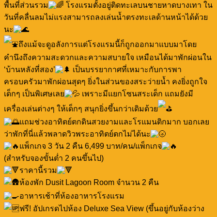
พื้นที่ส่วนรวม
โรงแรมตั้งอยู่ติดทะเลบนชายหาดบางเทา ใน
วันที่คลื่นลมไม่แรงสามารถลงเล่นน้ำตรงทะเลด้านหน้าได้ด้วย
นะ
ถึงแม้จะดูอลังการแต่โรงแรมนี้ก็ถูกออกมาแบบมาโดย
คำนึงถึงความสะดวกและความสบายใจ เหมือนได้มาพักผ่อนใน
‘บ้านหลังที่สอง’
เป็นบรรยากาศที่เหมาะกับการพา
ครอบครัวมาพักผ่อนสุดๆ ยิ่งในส่วนของสระว่ายน้ำ คงยิ่งถูกใจ
เด็กๆ เป็นพิเศษเลย
เพราะมีแยกโซนสระเด็ก แถมยังมี
เครื่องเล่นต่างๆ ให้เด็กๆ สนุกยิ่งขึ้นกว่าเดิมด้วย
แถมช่วงอาทิตย์ตกดินสวยงามและโรแมนติกมาก บอกเลย
ว่าพักที่นี่แล้วพลาดวิวพระอาทิตย์ตกไม่ได้นะ
แพ็กเกจ 3 วัน 2 คืน 6,499 บาท/คน/แพ็กเกจ
(สำหรับจองขั้นต่ำ 2 คนขึ้นไป)
ราคานี้รวม
ห้องพัก Dusit Lagoon Room จำนวน 2 คืน
อาหารเช้าที่ห้องอาหารโรงแรม
ฟรี! อัปเกรดไปห้อง Deluxe Sea View (ขึ้นอยู่กับห้องว่าง