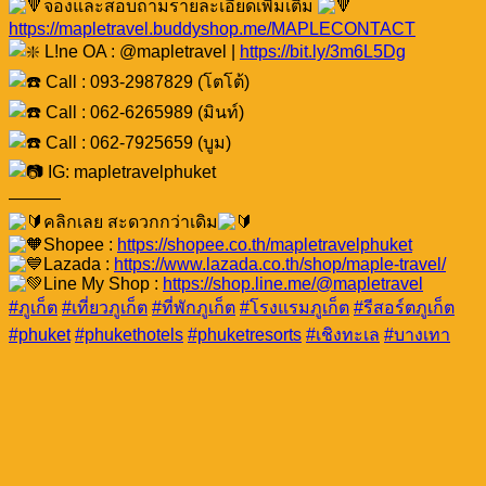
จองและสอบถามรายละเอียดเพิ่มเติม
https://mapletravel.buddyshop.me/MAPLECONTACT
L!ne OA : @mapletravel |
https://bit.ly/3m6L5Dg
Call : 093-2987829 (โตโต้)
Call : 062-6265989 (มินท์)
Call : 062-7925659 (บูม)
IG: mapletravelphuket
———
คลิกเลย สะดวกกว่าเดิม
Shopee :
https://shopee.co.th/mapletravelphuket
Lazada :
https://www.lazada.co.th/shop/maple-travel/
Line My Shop :
https://shop.line.me/@mapletravel
#ภูเก็ต
#เที่ยวภูเก็ต
#ที่พักภูเก็ต
#โรงแรมภูเก็ต
#รีสอร์ตภูเก็ต
#phuket
#phukethotels
#phuketresorts
#เชิงทะเล
#บางเทา