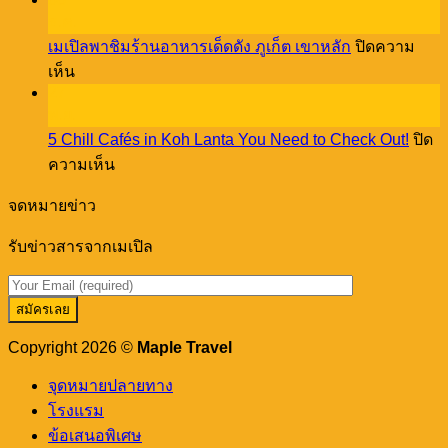
to
Old
Stay
ธ.ค.
Town
at
เมเปิลพาชิมร้านอาหารเด็ดดัง ภูเก็ต เขาหลัก
ปิดความ
vibes
Cassia
บน
through
เห็น
Phuket!
a
27
เม
creative
พ.ย.
เปิล
workshop
5 Chill Cafés in Koh Lanta You Need to Check Out!
ปิด
พา
บน
ความเห็น
ชิม
5
ร้าน
Chill
จดหมายข่าว
อาหาร
Cafés
in
เด็ด
รับข่าวสารจากเมเปิล
Koh
ดัง
Lanta
You
ภูเก็ต
Need
เขา
to
หลัก
Check
Copyright 2026 ©
Maple Travel
Out!
จุดหมายปลายทาง
โรงแรม
ข้อเสนอพิเศษ