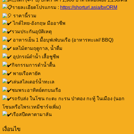
รายละเอียดโปรแกรม :
https://shorturl.asia/bxORM
ราคานี้รวม
ไกด์ไทย-อังกฤษ มืออาชีพ
รวมประกันอุบัติเหตุ
อาหารเย็น 1 มื้อบุฟเฟ่บนเรือ (อาหารทะเล// BBQ)
ผลไม้ตามฤดูกาล, น้ำดื่ม
อุปกรณ์ดำน้ำ เสื้อชูชีพ
กิจกรรมการดำน้ำตื้น
พายเรือคายัค
เล่นสไลเดอร์น้ำทะเล
ชมพระอาทิตย์ตกบนเรือ
รถรับส่ง ในโซน กะตะ กะรน ป่าตอง กะทู้ ในเมือง (นอก
โซนหรือไพรเวทมีชาร์จเพิ่ม)
เรือสปีดคาตามาลัน
เงื่อนไข