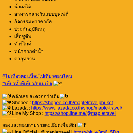
น้ำผลไม้
อาหารกลางวันแบบบุฟเฟต์
กิจกรรมพายคายัค
ประกันอุบัติเหตุ
เสื้อชูชีพ
ทัวร์ไกด์
หน้ากากดำน้ำ
ค่าอุทยาน
#ไม่เที่ยวตอนนี้จะไปเที่ยวตอนไหน
#เที่ยวทั้งทีเที่ยวกับเมเปิล
———
คลิกเลย สะดวกกว่าเดิม
Shopee :
https://shopee.co.th/mapletravelphuket
Lazada :
https://www.lazada.co.th/shop/maple-travel/
Line My Shop :
https://shop.line.me/@mapletravel
———
จองและสอบถามรายละเอียดเพิ่มเติม
Line Official : @mapletravel |
https://bit.ly/3m6L5Dg