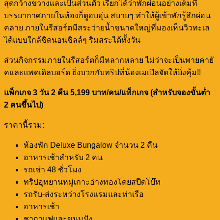
สุดกว้างขวางและเป็นส่วนตัว เรียกได้ว่าพักผ่อนอย่างเต็มที่
บรรยากาศภายในห้องก็ดูอบอุ่น สบายๆ ทำให้ผู้เข้าพักรู้สึกผ่อน
คลาย ภายในรีสอร์ตมีสระว่ายน้ำขนาดใหญ่ที่มองเห็นวิวทะเล
ได้แบบใกล้ชิดนอนชิลล์ๆ ริมสระได้ทั้งวัน
️ส่วนกิจกรรมภายในรีสอร์ตก็มีหลากหลาย ไม่ว่าจะเป็นพายคายั
คและแพดเดิลบอร์ด ยิ่งบวกกับทริปที่น้องเมเปิลจัดให้ยิ่งคุ้ม!!
แพ็กเกจ 3 วัน 2 คืน 5,199 บาท/คน/แพ็กเกจ (สำหรับจองขั้นต่ำ
2 คนขึ้นไป)
ราคานี้รวม:
ห้องพัก Deluxe Bungalow จำนวน 2 คืน
อาหารเช้าสำหรับ 2 คน
รถเช่า 48 ชั่วโมง
ทริปอุทยานหมู่เกาะอ่างทองโดยสปีดโบ๊ท
รถรับ-ส่งระหว่างโรงเเรมและท่าเรือ
อาหารเช้า
ชากาเเฟและขนมปัง